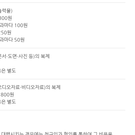
출력물)
 300원
초과마다 100원
 250원
초과마다 50원
서·도면·사진 등)의 복제
용은 별도
오디오자료·비디오자료)의 복제
 800원
용은 별도
체에 대행시키는 경우에는 청구인과 협의를 통하여 그 비용을