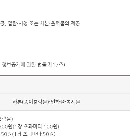
공, 열람·시청 또는 사본·출력물의 제공
 정보공개에 관한 법률 제17조)
사본(종이출력물)·인화물·복제물
출력물)
 300원(1장 초과마다 100원)
 250원(1장 초과마다 50원)