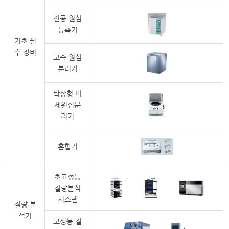
진공 원심
농축기
기초 필
수 장비
고속 원심
분리기
탁상형 미
세원심분
리기
혼합기
초고성능
질량분석
시스템
질량 분
석기
고성능 질