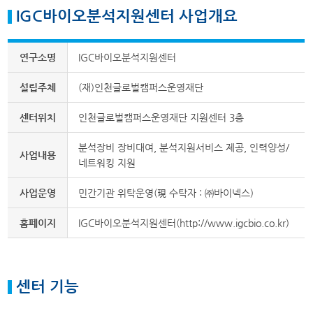
IGC바이오분석지원센터 사업개요
연구소명
IGC바이오분석지원센터
설립주체
(재)인천글로벌캠퍼스운영재단
센터위치
인천글로벌캠퍼스운영재단 지원센터 3층
분석장비 장비대여, 분석지원서비스 제공, 인력양성/
사업내용
네트워킹 지원
사업운영
민간기관 위탁운영(現 수탁자 : ㈜바이넥스)
홈페이지
IGC바이오분석지원센터(http://www.igcbio.co.kr)
센터 기능