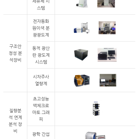
세유체 시
스템
전자동화
원이색 분
광광도계
구조안
동적 광산
정성 분
란 광도계
석장비
시스템
시차주사
열량계
초고성능
액체크로
질량분
마토 그래
석 연계
피
분석 장
비
광학 간섭