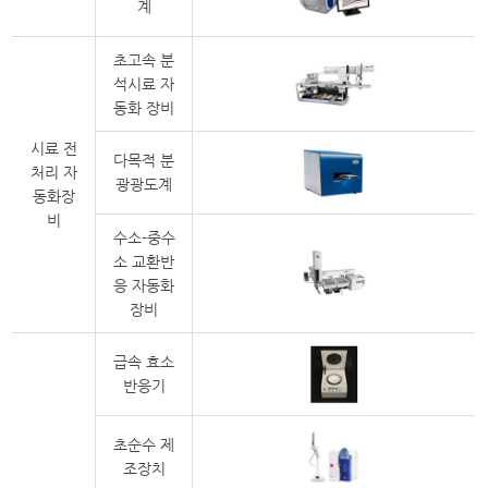
계
초고속 분
석시료 자
동화 장비
시료 전
다목적 분
처리 자
광광도계
동화장
비
수소-중수
소 교환반
응 자동화
장비
급속 효소
반응기
초순수 제
조장치