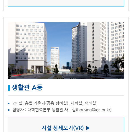
생활관 A동
2인실, 층별 라운지(공용 탕비실), 세탁실, 택배실
담당자 : 대학협력본부 생활관 사무실(housing@igc.or.kr)
시설 상세보기(VR) ▶