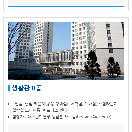
생활관 B동
1인실, 층별 라운지(공용 탕비실), 세탁실, 택배실, 소셜라운지·
열람실·스터디룸, 피트니스 센터
담당자 : 대학협력본부 생활관 사무실(housing@igc.or.kr)